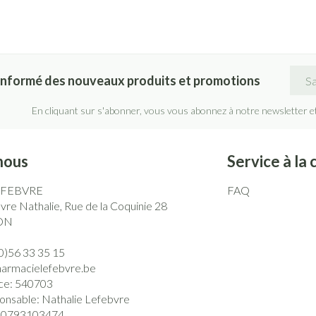
Adre
informé des nouveaux produits et promotions
En cliquant sur s'abonner, vous vous abonnez à notre newsletter e
nous
Service à la 
EFEBVRE
FAQ
re Nathalie, Rue de la Coquinie 28
ON
0)56 33 35 15
harmacielefebvre.be
ce:
540703
onsable:
Nathalie Lefebvre
0793103474