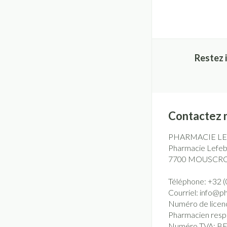
Restez 
Contactez 
PHARMACIE L
Pharmacie Lefebv
7700
MOUSCR
Téléphone:
+32 (
Courriel:
info@
p
Numéro de licen
Pharmacien resp
Numéro TVA:
BE