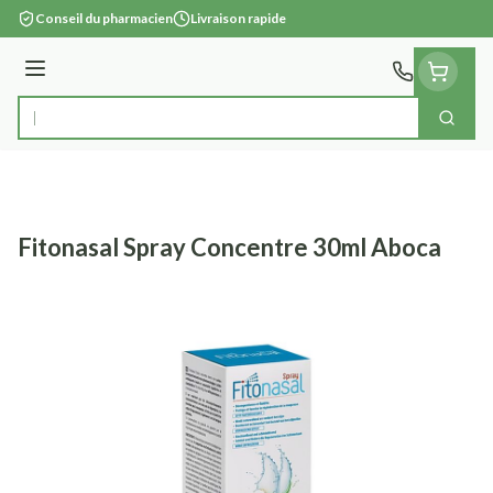
Aller au contenu
Conseil du pharmacien
Livraison rapide
Menu
Cherc
Rechercher
Fitonasal Spray Concentre 30ml Aboca