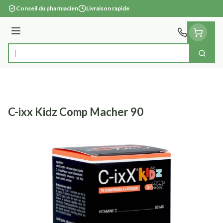
Aller au contenu
Conseil du pharmacien
Livraison rapide
Menu
Cherc
Rechercher
C-ixx Kidz Comp Macher 90