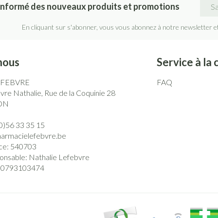
Adre
informé des nouveaux produits et promotions
En cliquant sur s'abonner, vous vous abonnez à notre newsletter e
nous
Service à la 
EFEBVRE
FAQ
re Nathalie, Rue de la Coquinie 28
ON
0)56 33 35 15
harmacielefebvre.be
ce:
540703
onsable:
Nathalie Lefebvre
0793103474