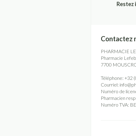
Restez 
Contactez 
PHARMACIE L
Pharmacie Lefebv
7700
MOUSCR
Téléphone:
+32 (
Courriel:
info@
p
Numéro de licen
Pharmacien resp
Numéro TVA:
BE